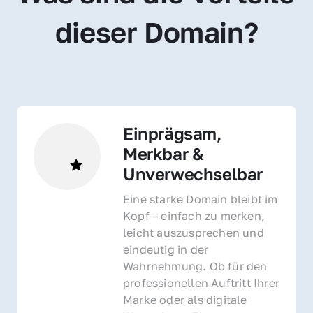
dieser Domain?
Einprägsam, 
Merkbar & 
Unverwechselbar
Eine starke Domain bleibt im 
Kopf – einfach zu merken, 
leicht auszusprechen und 
eindeutig in der 
Wahrnehmung. Ob für den 
professionellen Auftritt Ihrer 
Marke oder als digitale 