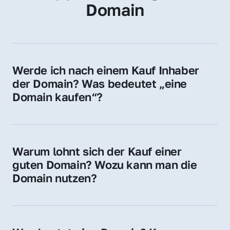
Domain
Werde ich nach einem Kauf Inhaber 
der Domain? Was bedeutet „eine 
Domain kaufen“?
Ja, Sie werden der offizielle Domain-Inhaber. 
Sie erhalten alle Rechte zur Nutzung, 
Verwaltung oder Weiterveräußerung der 
Warum lohnt sich der Kauf einer 
Domain.
guten Domain? Wozu kann man die 
Domain nutzen?
Eine starke Domain steigert Sichtbarkeit, 
Vertrauen und Markenwert. Nutzen Sie sie 
für Ihre Website, Weiterleitung, E-Mail-