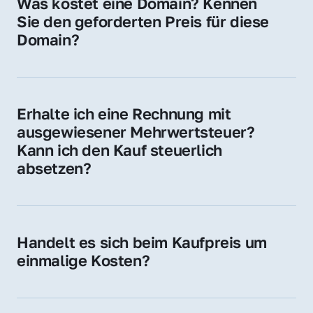
Was kostet eine Domain? Kennen 
Adressen oder als digitale Investition.
Sie den geforderten Preis für diese 
Domain?
Der Preis variiert je nach Domain. Für diese 
Domain liegt ein konkreter Kaufpreis vor – 
kontaktieren Sie uns gerne für ein 
Erhalte ich eine Rechnung mit 
unverbindliches Angebot.
ausgewiesener Mehrwertsteuer? 
Kann ich den Kauf steuerlich 
absetzen?
Ja, Sie erhalten eine Rechnung mit MwSt. 
Für Unternehmen ist der Kauf in der Regel 
steuerlich absetzbar.
Handelt es sich beim Kaufpreis um 
einmalige Kosten?
Ja. Der Kaufpreis ist einmalig. Nur beim 
späteren Betrieb der Domain (z. B. beim 