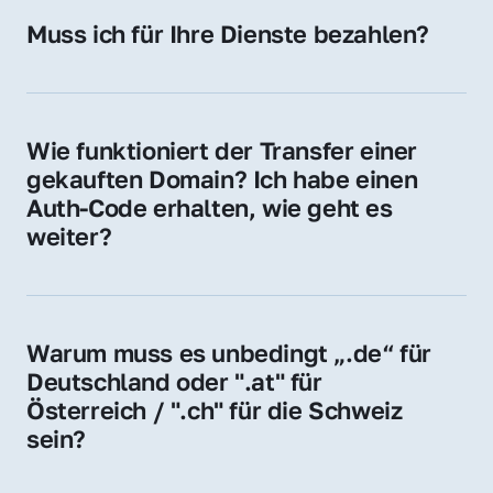
Hosting-Anbieter) fallen geringe laufende 
Muss ich für Ihre Dienste bezahlen?
Gebühren an. Diese bewegen sich für .de 
Nein, bei uns zahlen Sie nur den Kaufpreis 
Domains bei ca. 5€ / Jahr
der Domain – ohne zusätzliche Vermittlungs- 
oder Servicegebühren.
Wie funktioniert der Transfer einer 
gekauften Domain? Ich habe einen 
Auth-Code erhalten, wie geht es 
weiter?
Mit dem Auth-Code beauftragen Sie Ihren 
Provider, die Domain zu übernehmen. Gerne 
begleiten wir Sie bei diesem einfachen und 
Warum muss es unbedingt „.de“ für 
schnellen Prozess.
Deutschland oder ".at" für 
Österreich / ".ch" für die Schweiz 
sein?
Diese Endungen stehen für regionale 